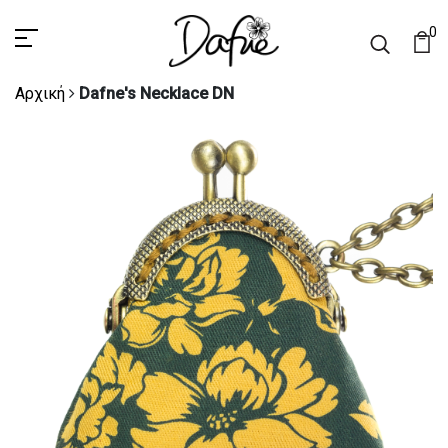
0
Αρχική
Dafne's Necklace DN