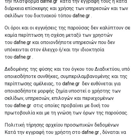
την πλατφόρμα
dafne.gr
κατά την εγγραφή τους ή κατά
διάρκεια επίσκεψης και χρήσης των υπηρεσιών και των
σελίδων του δικτυακού τόπου
dafne.gr
.
Οι όροι και οι εγγυήσεις της παρούσας δεν καλύπτουν σε
καμία περίπτωση τη σχέση μεταξύ των χρηστών
του
dafne.gr
και οποιoνδήποτε υπηρεσιών που δεν
υπόκεινται στον έλεγχο ή/και την ιδιοκτησία
του
dafne.gr
.
Δεδομένης της φύσης και του όγκου του Διαδικτύου, υπό
οποιεσδήποτε συνθήκες, συμπεριλαμβανομένης και της
περίπτωσης αμέλειας, το
dafne.gr
δεν ευθύνεται για
οποιασδήποτε μορφής ζημία υποστεί ο χρήστης των
σελίδων, υπηρεσιών, επιλογών και περιεχομένων
του
dafne.gr
στις οποίες προβαίνει με δική του
πρωτοβουλία και με τη γνώση των όρων της παρούσας.
Πολιτική τήρησης αρχείου προσωπικών δεδομένων
Κατά την εγγραφή του χρήστη στο
dafne.gr
, δύναται να