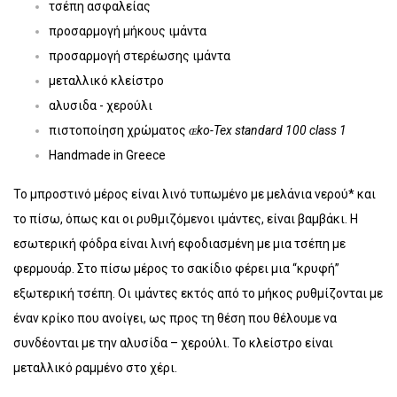
τσέπη ασφαλείας
προσαρμογή μήκους ιμάντα
προσαρμογή στερέωσης ιμάντα
μεταλλικό κλείστρο
αλυσιδα - χερούλι
πιστοποίηση χρώματος
ɶko-Tex standard 100 class 1
Handmade in Greece
Το μπροστινό μέρος είναι λινό τυπωμένο με μελάνια νερού* και
το πίσω, όπως και οι ρυθμιζόμενοι ιμάντες, είναι βαμβάκι. Η
εσωτερική φόδρα είναι λινή εφοδιασμένη με μια τσέπη με
φερμουάρ. Στο πίσω μέρος το σακίδιο φέρει μια “κρυφή”
εξωτερική τσέπη. Οι ιμάντες εκτός από το μήκος ρυθμίζονται με
έναν κρίκο που ανοίγει, ως προς τη θέση που θέλουμε να
συνδέονται με την αλυσίδα – χερούλι. Το κλείστρο είναι
μεταλλικό ραμμένο στο χέρι.